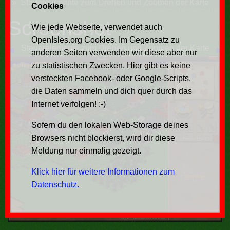
Steuerelemente zum Drehen und Zoomen der Karte
Cookies
Screenshot
Wie jede Webseite, verwendet auch
OpenIsles.org Cookies. Im Gegensatz zu
Steuerelemente zum Drehen und Zoomen der Karte
◀
▶
anderen Seiten verwenden wir diese aber nur
zu statistischen Zwecken. Hier gibt es keine
versteckten Facebook- oder Google-Scripts,
die Daten sammeln und dich quer durch das
Internet verfolgen! :-)
Sofern du den lokalen Web-Storage deines
Browsers nicht blockierst, wird dir diese
Meldung nur einmalig gezeigt.
Klick hier für weitere Informationen zum
Datenschutz.