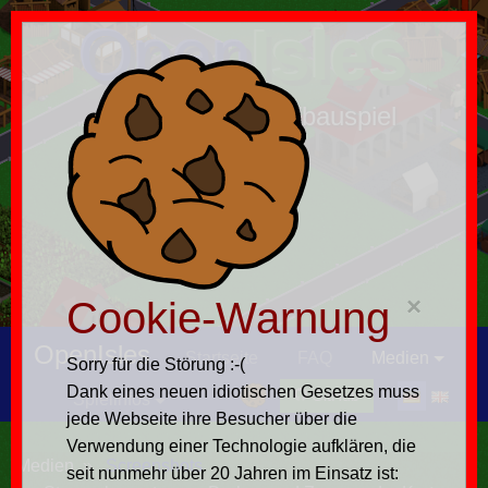
Open
Isles
das freie Insel-Aufbauspiel
×
Cookie-Warnung
OpenIsles
Startseite
FAQ
Medien
Sorry für die Störung :-(
Dank eines neuen idiotischen Gesetzes muss
GitHub
Spielinfos
jede Webseite ihre Besucher über die
Verwendung einer Technologie aufklären, die
Medien
Screenshots
seit nunmehr über 20 Jahren im Einsatz ist: